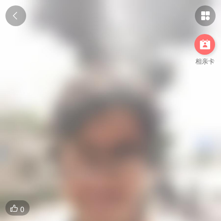



相亲卡
0
