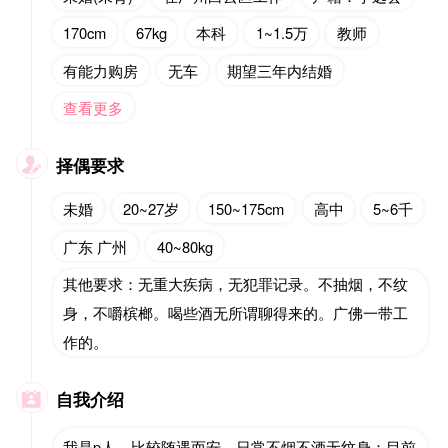
170cm
67kg
本科
1~1.5万
教师
有能力购房
无车
期望三年内结婚
查看更多
择偶要求

未婚
20~27岁
150~175cm
高中
5~6千
广东 广州
40~80kg
其他要求：无重大疾病，无犯罪记录。不抽烟，不纹
身，不嚼槟榔。喝些酒无所谓聊得来的。广佛一带工
作的。
自我介绍

我是p人，比较随遇而安，日常不烟不酒无纹身；目前