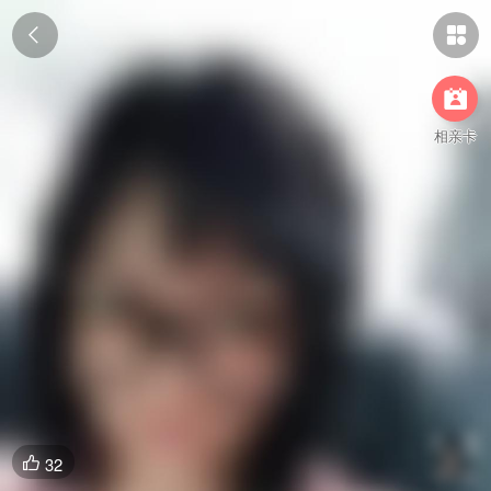



相亲卡
32
