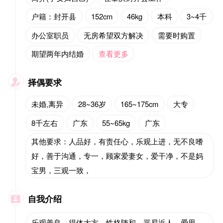
户籍：封开县
152cm
46kg
本科
3~4千
办公室职员
无房希望双方解决
需要时购置
期望两年内结婚
查看更多
择偶要求

未婚,离异
28~36岁
165~175cm
大专
8千左右
广东
55~65kg
广东
其他要求：人品好，有责任心，乐观上进，无不良嗜
好，善于沟通，专一，顾家爱妻女，爱干净，不是妈
宝男，三观一致，
自我介绍

乐观善良，得体大方，性格随和，平易近人，爱思