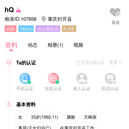
hQ
相亲ID:107658
肇庆封开县

33岁
152cm
办公室职员
3~4千
资料
动态
相册(1)
视频
Ta的认证

已点亮2项认证 更多








手机认证
实名认证
真人认证
到店认证
基本资料

女
33岁(1992-11)
属猴
天蝎座
离异(子女归自己)
在肇庆封开县工作