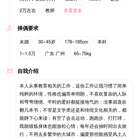
2万左右
教师
查看更多
择偶要求

未婚
30~45岁
178~185cm
本科
1~1.5万
广东 广州
65~75kg
自我介绍

本人从事教育相关的工作，这份工作让我习惯了简单
纯粹的环境，性格也偏简单明朗，不喜欢复杂的人际
和弯弯绕绕。平时的爱好都挺接地气的：没事就喜欢
翻几本书，不管是文学类还是和传统文化相关的，都
能静下心来读；有空了会去运动，跑跑步、打打球，
既能锻炼身体也能放松心情；每年还会抽时间出去旅
行，不用去多繁华的大城市，偏爱那些能感受风土人