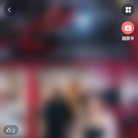



相亲卡
2
