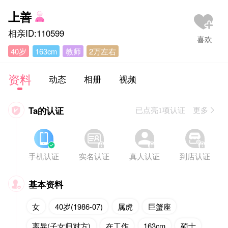
上善
相亲ID:110599
40岁
163cm
教师
2万左右
资料
动态
相册
视频
Ta的认证

已点亮1项认证 更多








手机认证
实名认证
真人认证
到店认证
基本资料

女
40岁(1986-07)
属虎
巨蟹座
离异(子女归对方)
在工作
163cm
硕士