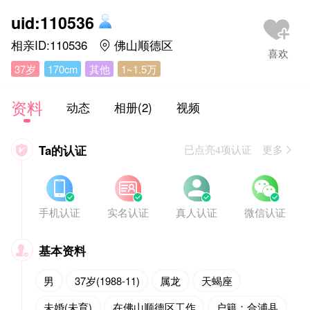
uid:110536
相亲ID:110536
佛山顺德区

37岁
170cm
其他
1~1.5万
资料
动态
相册(2)
视频
Ta的认证

已点亮4项认证 更多








手机认证
实名认证
真人认证
微信认证
基本资料

男
37岁(1988-11)
属龙
天蝎座
未婚(未育)
在佛山顺德区工作
户籍：合浦县