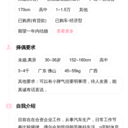
170cm
高中
1~1.5万
其他
已购房(有贷款)
已购车-经济型
期望一年内结婚
查看更多
择偶要求

未婚,离异
30~36岁
152~160cm
高中
3~4千
广东 佛山
45~55kg
广西
其他要求：可以有小脾气但要明事理，待人友善，能
真诚有话直说，
自我介绍

目前在在合资企业工作，从事汽车生产，日常工作节
奏比较规律。偶尔会加班但能平衡好生活。n平时休息