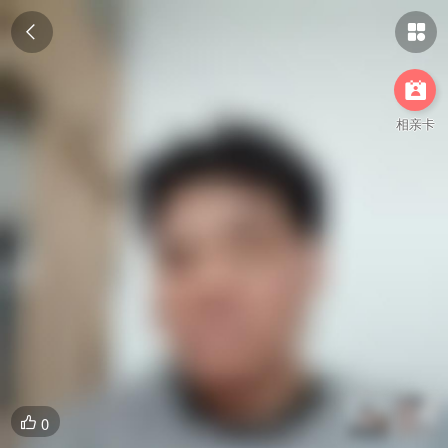



相亲卡
0
