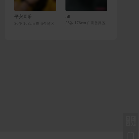
联系Ta
联系Ta
平安喜乐
alf
36岁 176cm 广州番禺区
30岁 163cm 珠海金湾区

