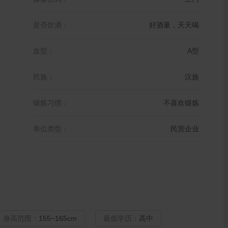
是否饮酒：
好酒量，天天喝
血型：
A型
民族：
汉族
锻炼习惯：
不喜欢锻炼
单位类型：
民营企业
身高范围：
155~165cm
最低学历：
高中