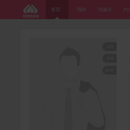
首页
我的
找缘分
约
拉黑
举报

66