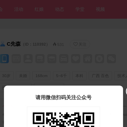
会
活动
红娘
动态
学堂
视频
C先森
（ID：110392）
关注


531
30岁
未婚
168cm
5~6千
本科
广西 百色
技术
已购房(无贷款)
期望随时结婚
请用微信扫码关注公众号
个人独白：
本人性格开朗，品行端正，是一个遵纪守法的好公民，有一
心。欲行一个五官端正三观端正上得厅堂下得厨房有责任心有耐心不pu
倾向不妈宝男温柔体贴无婚史的男人！