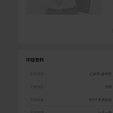
详细资料
买车情况：
已购车-豪华型
户籍地区：
河南
兄弟姐妹：
有5个兄弟姐妹
是否吸烟：
一天一包