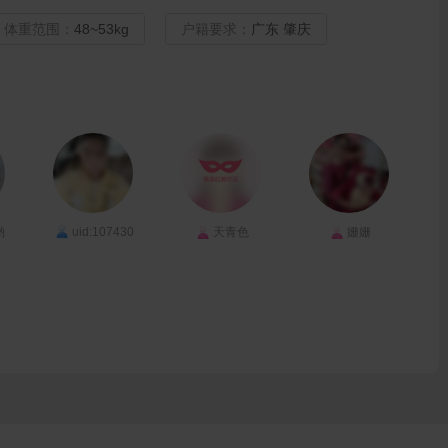
体重范围：
48~53kg
户籍要求：
广东 肇庆
哟
uid:107430
天青色
姗姗