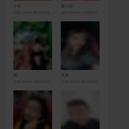
联系Ta
联系Ta
小玲
黎小姐
43岁 156cm 肇庆封开县
30岁 158cm 广州番禺区
联系Ta
联系Ta
婷
秀秀
41岁 154cm 东莞东莞市
31岁 155cm 佛山南海区