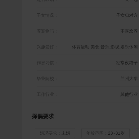
子女情况：
子女归对方
养宠物吗：
不喜欢养
兴趣爱好：
体育运动,美食,音乐,影视,娱乐休闲
作息习惯：
经常夜猫子
毕业院校：
兰州大学
工作行业：
其他行业
择偶要求
婚况要求：
未婚
年龄范围：
23~31岁