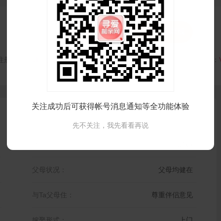


打招呼
红娘牵线
注册时间：
VIP会员可见
最后登录时间：
VIP会员可见
最后位置：
关注成功后可获得帐号消息通知等全功能体验
先不关注，我先看看再说
体 重：
61kg
父母状况：
父母均健在
与Ta父母住：
尊重伴侣意见
嫁娶形式：
上门