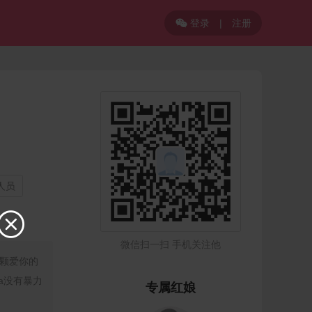
登录
|
注册

人员

微信扫一扫 手机关注他
颗爱你的
a没有暴力
专属红娘