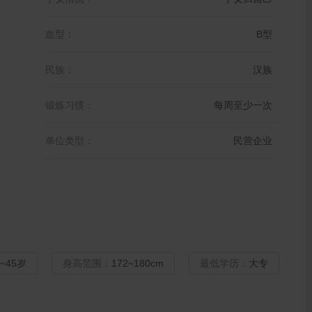
血型：
B型
民族：
汉族
锻炼习惯：
每周至少一次
单位类型：
民营企业
8~45岁
身高范围：
172~180cm
最低学历：
大专