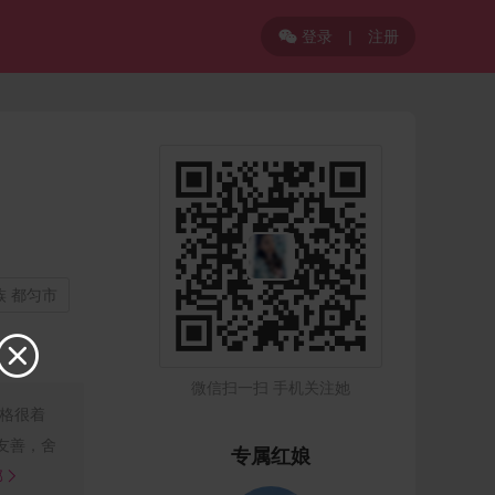
登录
|
注册

族 都匀市

微信扫一扫 手机关注她
格很着
友善，舍
专属红娘
部
