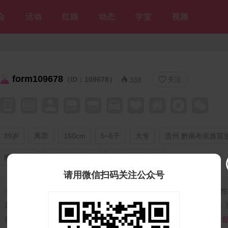
会
活动
红娘
动态
学堂
视频
form109678
（ID：109678）
关注


338
39岁
离异
160cm
5~6千
大专
贵州 黔南布依族苗
服务行业
已购房(有贷款)
期望一年内结婚
请用微信扫码关注公众号
个人独白：
我本人现在贵州黔南这边上班和居住，不想找本地人！我性
急，对自己会比较严苛，能自己吃苦，但是在和朋友相处时非常温和，
得吃亏，虽然我是独生女，但从小因为留守的原因，自己很独立...
全