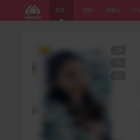
首页
我的
找缘分
约
拉黑
举报

0