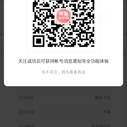


打招呼
红娘牵线
注册时间：
VIP会员可见
最后登录时间：
VIP会员可见
最后位置：
关注成功后可获得帐号消息通知等全功能体验
先不关注，我先看看再说
户籍地区：
湖南 常德 澧县
兄弟姐妹：
独生子女
是否吸烟：
不吸
子女情况：
子女归自己