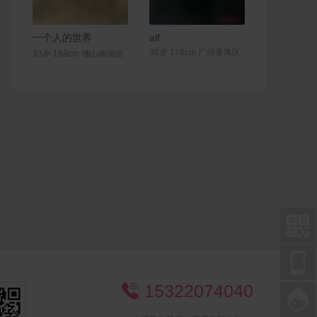
联系Ta
联系Ta
一个人的世界
alf
36岁 176cm 广州番禺区
33岁 168cm 佛山南海区


15322074040

