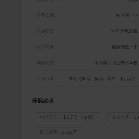
是否饮酒：
有时喝一些
兴趣爱好：
体育运动,影视
作息习惯：
偶尔懒散一下
毕业院校：
湖南娄底职业技术学校
工作行业：
快速消费品（食品、饮料、化妆品）
择偶要求
婚况要求：
【离异】【丧偶】
年龄范围：
3
最低月薪：
1~1.5万