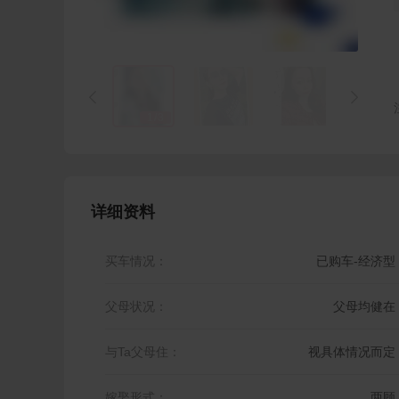


1
/
3
详细资料
买车情况：
已购车-经济型
父母状况：
父母均健在
与Ta父母住：
视具体情况而定
嫁娶形式：
两顾