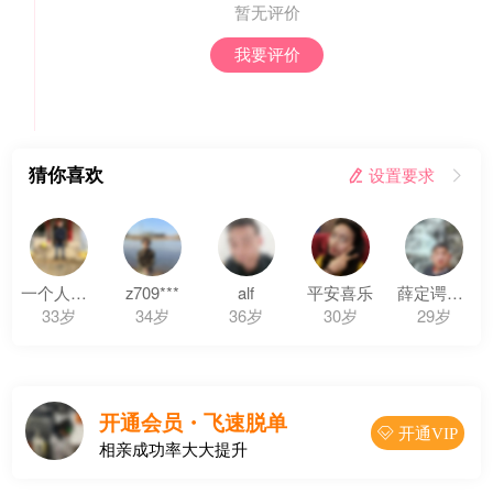
暂无评价
我要评价
猜你喜欢
 设置要求

一个人的世界
z709***
alf
平安喜乐
薛定谔的小火柴
33岁
34岁
36岁
30岁
29岁
开通会员・飞速脱单
 开通VIP
相亲成功率大大提升