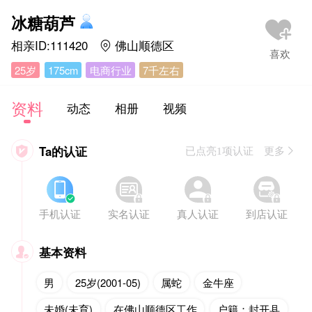
冰糖葫芦
相亲ID:111420
佛山顺德区

25岁
175cm
电商行业
7千左右
资料
动态
相册
视频
Ta的认证

已点亮1项认证 更多








手机认证
实名认证
真人认证
到店认证
基本资料

男
25岁(2001-05)
属蛇
金牛座
未婚(未育)
在佛山顺德区工作
户籍：封开县