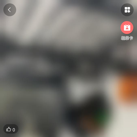



相亲卡
0
