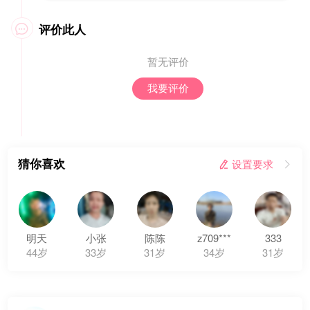
评价此人

暂无评价
我要评价
猜你喜欢
 设置要求

明天
小张
陈陈
z709***
333
44岁
33岁
31岁
34岁
31岁