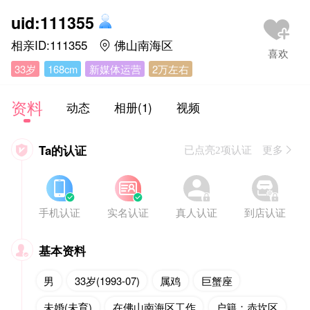
uid:111355
相亲ID:111355
佛山南海区

33岁
168cm
新媒体运营
2万左右
资料
动态
相册(1)
视频
Ta的认证

已点亮2项认证 更多








手机认证
实名认证
真人认证
到店认证
基本资料

男
33岁(1993-07)
属鸡
巨蟹座
未婚(未育)
在佛山南海区工作
户籍：赤坎区