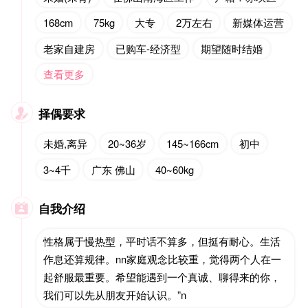
168cm
75kg
大专
2万左右
新媒体运营
老家自建房
已购车-经济型
期望随时结婚
查看更多
择偶要求

未婚,离异
20~36岁
145~166cm
初中
3~4千
广东 佛山
40~60kg
自我介绍

性格属于慢热型，平时话不算多，但挺有耐心。生活
作息还算规律。nn家庭观念比较重，觉得两个人在一
起舒服最重要。希望能遇到一个真诚、聊得来的你，
我们可以先从朋友开始认识。”n