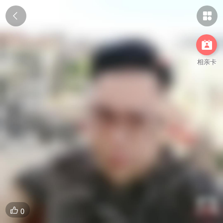



相亲卡
0
