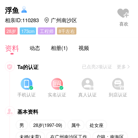
浮鱼
相亲ID:110283
广州南沙区

28岁
173cm
工程师
8千左右
资料
动态
相册(1)
视频
Ta的认证

已点亮2项认证 更多








手机认证
实名认证
真人认证
到店认证
基本资料

男
28岁(1997-09)
属牛
处女座
未婚(未育)
在广州南沙区工作
户籍：南海区