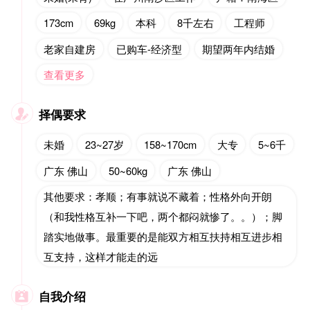
173cm
69kg
本科
8千左右
工程师
老家自建房
已购车-经济型
期望两年内结婚
查看更多
择偶要求

未婚
23~27岁
158~170cm
大专
5~6千
广东 佛山
50~60kg
广东 佛山
其他要求：孝顺；有事就说不藏着；性格外向开朗
（和我性格互补一下吧，两个都闷就惨了。。）；脚
踏实地做事。最重要的是能双方相互扶持相互进步相
互支持，这样才能走的远
自我介绍
