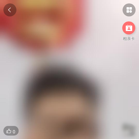



相亲卡
0
