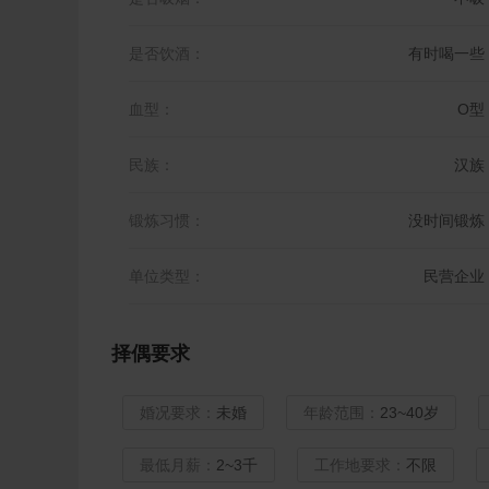
是否饮酒：
有时喝一些
血型：
O型
民族：
汉族
锻炼习惯：
没时间锻炼
单位类型：
民营企业
择偶要求
婚况要求：
未婚
年龄范围：
23~40岁
最低月薪：
2~3千
工作地要求：
不限