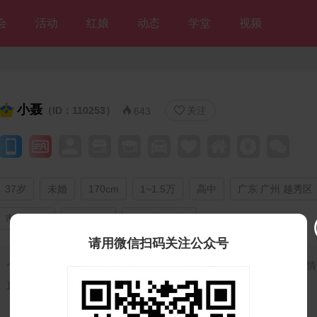
会
活动
红娘
动态
学堂
视频
小聂
（ID：110253）
关注


643
37岁
未婚
170cm
1~1.5万
高中
广东 广州 越秀区
市场/销售
独自租房
期望随时结婚
请用微信扫码关注公众号
个人独白：
我目前在广州从事汽车配件行业，我对自己的事业充满热情
直在努力追求进步。