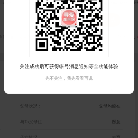
在生活中，我性格开朗、沉稳、温和，既可以享受安静的独处时光，比
本好书或者聆听喜欢的...
全部



打招呼
红娘牵线
注册时间：
VIP会员可见
最后登录时间：
VIP会员可见
最后位置：
关注成功后可获得帐号消息通知等全功能体验
先不关注，我先看看再说
体 重：
65kg
父母状况：
父母均健在
与Ta父母住：
愿意
子女情况：
未育