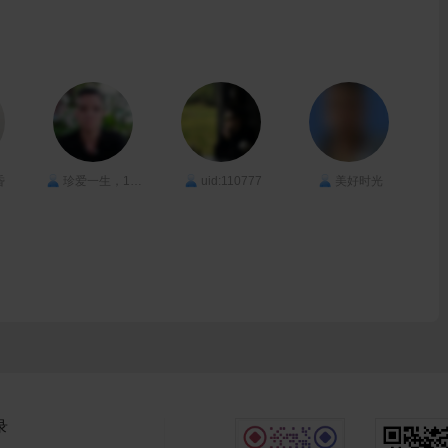
昏
珍爱一生，18818439629
uid:110777
美好时光
录