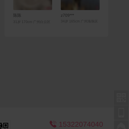
联系Ta
联系Ta
陈陈
z709***
34岁 165cm 广州海珠区
31岁 170cm 广州白云区


15322074040

