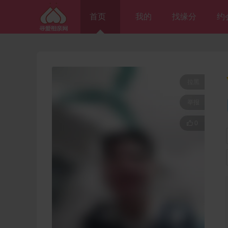
首页
我的
找缘分
约
拉黑
举报

0