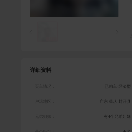


1
/
1
详细资料
买车情况：
已购车-经济型
户籍地区：
广东 肇庆 封开县
兄弟姐妹：
有4个兄弟姐妹
是否吸烟：
不吸