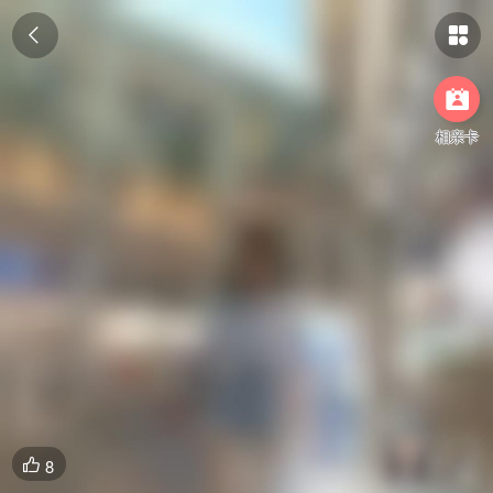



相亲卡
8
