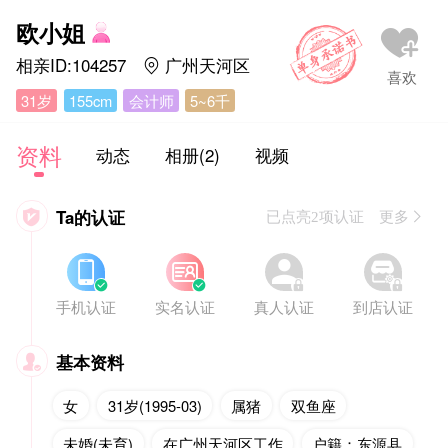
欧小姐
相亲ID:104257
广州天河区

31岁
155cm
会计师
5~6千
资料
动态
相册(2)
视频
Ta的认证

已点亮2项认证 更多








手机认证
实名认证
真人认证
到店认证
基本资料

女
31岁(1995-03)
属猪
双鱼座
未婚(未育)
在广州天河区工作
户籍：东源县