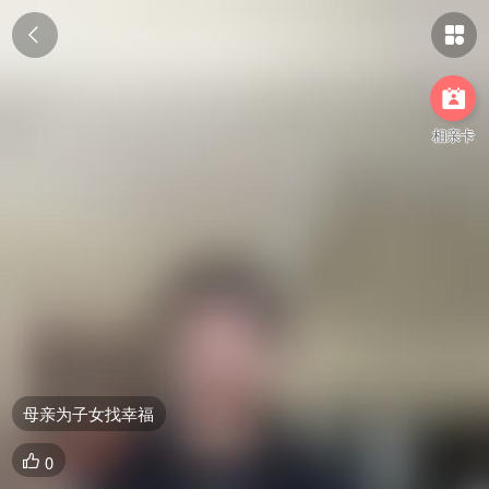



相亲卡
母亲为子女找幸福
0
