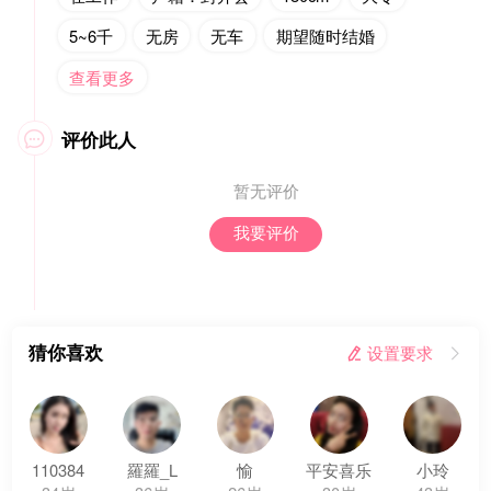
5~6千
无房
无车
期望随时结婚
查看更多
评价此人

暂无评价
我要评价
猜你喜欢
 设置要求

110384
羅羅_L
愉
平安喜乐
小玲