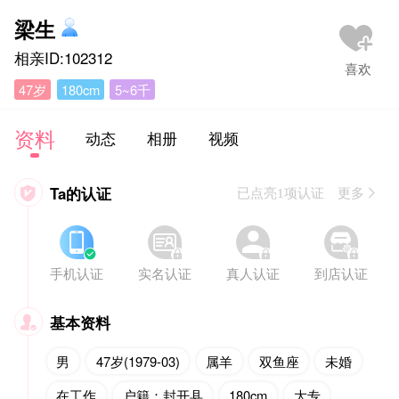
梁生
相亲ID:102312
47岁
180cm
5~6千
资料
动态
相册
视频
Ta的认证

已点亮1项认证 更多








手机认证
实名认证
真人认证
到店认证
基本资料

男
47岁(1979-03)
属羊
双鱼座
未婚
在工作
户籍：封开县
180cm
大专