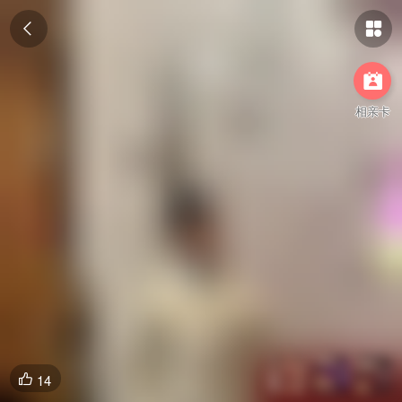



相亲卡
14
