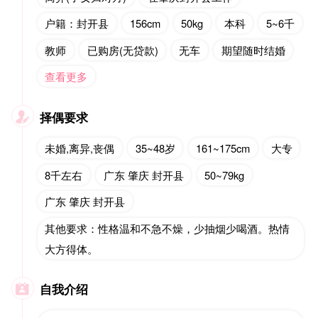
户籍：封开县
156cm
50kg
本科
5~6千
教师
已购房(无贷款)
无车
期望随时结婚
查看更多
择偶要求

未婚,离异,丧偶
35~48岁
161~175cm
大专
8千左右
广东 肇庆 封开县
50~79kg
广东 肇庆 封开县
其他要求：性格温和不急不燥，少抽烟少喝酒。热情
大方得体。
自我介绍
