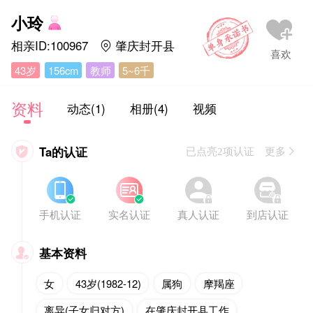
小玲
相亲ID:100967
肇庆封开县

43岁
156cm
教师
5~6千
资料
动态(1)
相册(4)
视频
Ta的认证

已点亮2项认证 更多








手机认证
实名认证
真人认证
到店认证
基本资料

女
43岁(1982-12)
属狗
摩羯座
离异(子女归对方)
在肇庆封开县工作