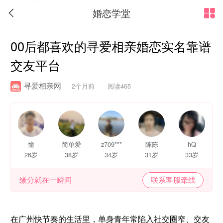
婚恋学堂


00后都喜欢的寻爱相亲婚恋实名靠谱
交友平台
寻爱相亲网
2个月前 阅读465
愉
简单爱
z709***
陈陈
hQ
26岁
38岁
34岁
31岁
33岁
缘分就在一瞬间
联系客服牵线
在广州快节奏的生活里，单身青年常陷入社交圈窄、交友