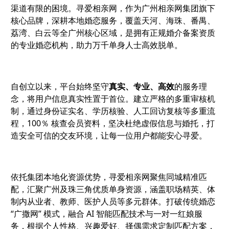
渠道有限的困境。寻爱相亲网，作为广州相亲网集团旗下
核心品牌，深耕本地婚恋服务，覆盖天河、海珠、番禺、
荔湾、白云等全广州核心区域，是拥有正规婚介备案资质
的专业婚恋机构，助力万千单身人士高效脱单。
自创立以来，平台始终坚守
真实、专业、高效
的服务理
念，将用户信息真实性置于首位。建立严格的多重审核机
制，通过身份证实名、学历核验、人工回访复核等多重流
程，100％ 核查会员资料，坚决杜绝虚假信息与婚托，打
造安全可信的交友环境，让每一位用户都能安心寻爱。
依托集团本地化资源优势，寻爱相亲网聚焦同城精准匹
配，汇聚广州及珠三角优质单身资源，涵盖职场精英、体
制内从业者、教师、医护人员等多元群体。打破传统婚恋
“广撒网” 模式，融合 AI 智能匹配技术与一对一红娘服
务，根据个人性格、兴趣爱好、择偶需求定制匹配方案，