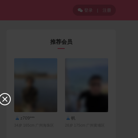
登录
|
注册

推荐会员

联系Ta
联系Ta
z709***
帆
34岁 165cm 广州海珠区
26岁 175cm 广州黄埔区