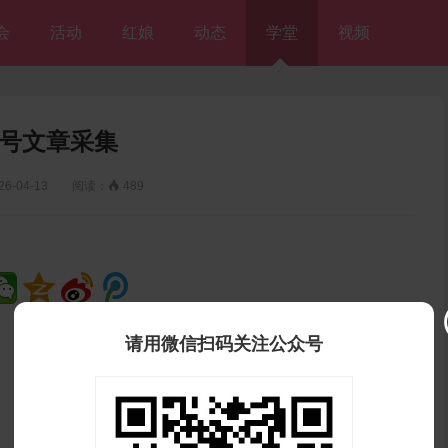
会
活动
红娘
动态
学堂
视频
号文章采集
26-04-13 阅读：

489
请用微信扫码关注公众号